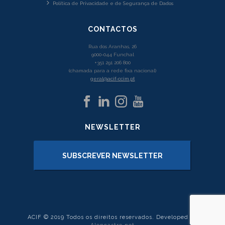
Política de Privacidade e de Segurança de Dados
CONTACTOS
Rua dos Aranhas, 26
9000-044 Funchal
+351 291 206 800
(chamada para a rede fixa nacional)
geral@acif-ccim.pt
NEWSLETTER
SUBSCREVER NEWSLETTER
ACIF © 2019 Todos os direitos reservados. Developed by