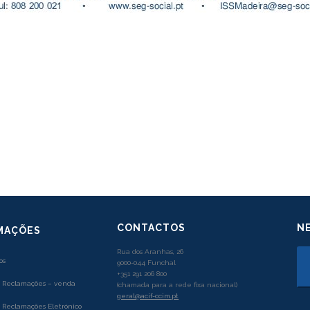
CONTACTOS
N
MAÇÕES
Rua dos Aranhas, 26
os
9000-044 Funchal
+351 291 206 800
e Reclamações – venda
(chamada para a rede fixa nacional)
geral@acif-ccim.pt
e Reclamações Eletrónico