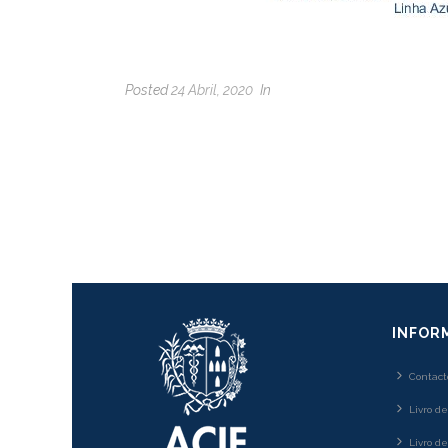
Posted
24 Abril, 2020
In
INFOR
Contact
Livro d
Livro d