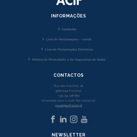
INFORMAÇÕES
Contactos
Livro de Reclamações – venda
Livro de Reclamações Eletrónico
Política de Privacidade e de Segurança de Dados
CONTACTOS
Rua dos Aranhas, 26
9000-044 Funchal
+351 291 206 800
(chamada para a rede fixa nacional)
geral@acif-ccim.pt
NEWSLETTER