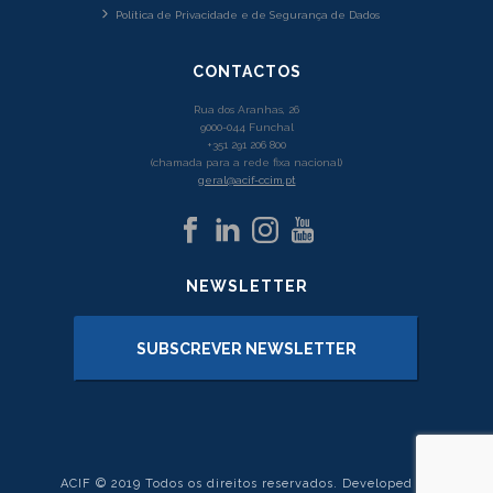
Política de Privacidade e de Segurança de Dados
CONTACTOS
Rua dos Aranhas, 26
9000-044 Funchal
+351 291 206 800
(chamada para a rede fixa nacional)
geral@acif-ccim.pt
NEWSLETTER
SUBSCREVER NEWSLETTER
ACIF © 2019 Todos os direitos reservados. Developed by