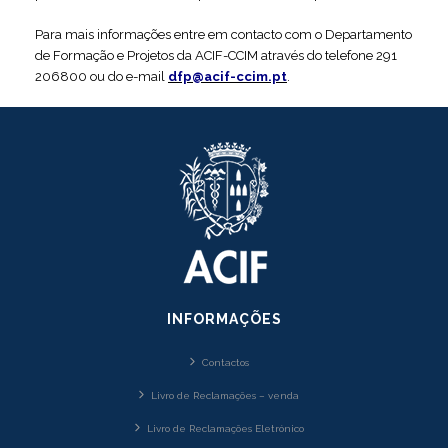
Para mais informações entre em contacto com o Departamento
de Formação e Projetos da ACIF-CCIM através do telefone 291
206800 ou do e-mail
dfp@acif-ccim.pt
.
INFORMAÇÕES
Contactos
Livro de Reclamações – venda
Livro de Reclamações Eletrónico