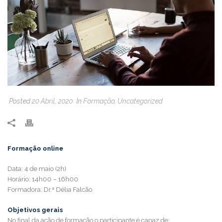
Posted
20 Abril, 2020
In
Formação
,
Uncategorized
Formação online
Data: 4 de maio (2h)
Horário: 14h00 – 16h00
Formadora: Dr.ª Délia Falcão
Objetivos gerais
No final da ação de formação o participante é capaz de: