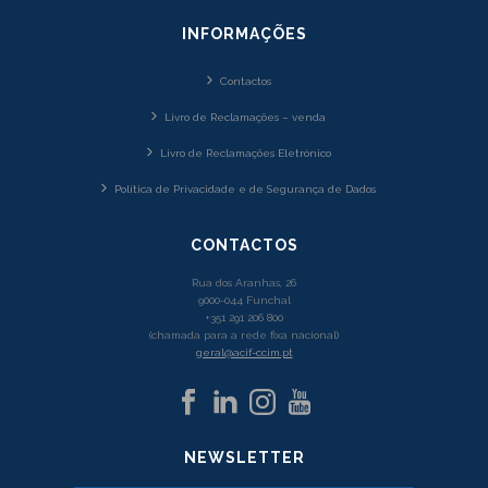
INFORMAÇÕES
Contactos
Livro de Reclamações – venda
Livro de Reclamações Eletrónico
Política de Privacidade e de Segurança de Dados
CONTACTOS
Rua dos Aranhas, 26
9000-044 Funchal
+351 291 206 800
(chamada para a rede fixa nacional)
geral@acif-ccim.pt
NEWSLETTER