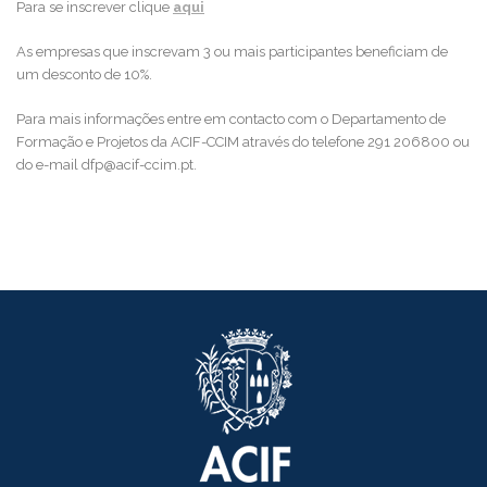
Para se inscrever clique
aqui
As empresas que inscrevam 3 ou mais participantes beneficiam de
um desconto de 10%.
Para mais informações entre em contacto com o Departamento de
Formação e Projetos da ACIF-CCIM através do telefone 291 206800 ou
do e-mail
dfp@acif-ccim.pt
.