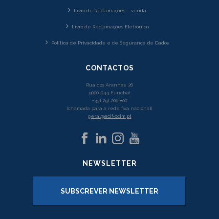
Livro de Reclamações – venda
Livro de Reclamações Eletrónico
Política de Privacidade e de Segurança de Dados
CONTACTOS
Rua dos Aranhas, 26
9000-044 Funchal
+351 291 206 800
(chamada para a rede fixa nacional)
geral@acif-ccim.pt
NEWSLETTER
SUBSCREVER NEWSLETTER