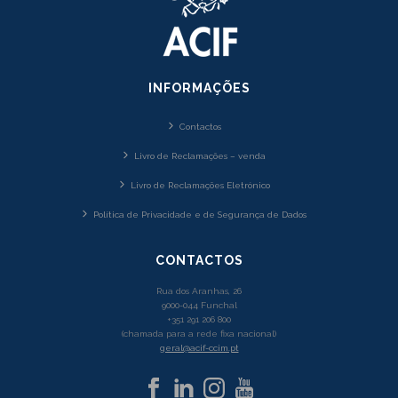
INFORMAÇÕES
Contactos
Livro de Reclamações – venda
Livro de Reclamações Eletrónico
Política de Privacidade e de Segurança de Dados
CONTACTOS
Rua dos Aranhas, 26
9000-044 Funchal
+351 291 206 800
(chamada para a rede fixa nacional)
geral@acif-ccim.pt