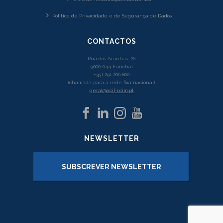
Política de Privacidade e de Segurança de Dados
CONTACTOS
Rua dos Aranhas, 26
9000-044 Funchal
+351 291 206 800
(chamada para a rede fixa nacional)
geral@acif-ccim.pt
NEWSLETTER
SUBSCREVER NEWSLETTER