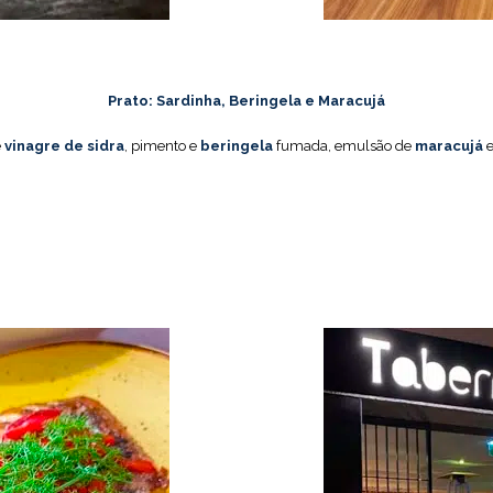
Prato: Sardinha, Beringela e Maracujá
e
vinagre de sidra
, pimento e
beringela
fumada, emulsão de
maracujá
e