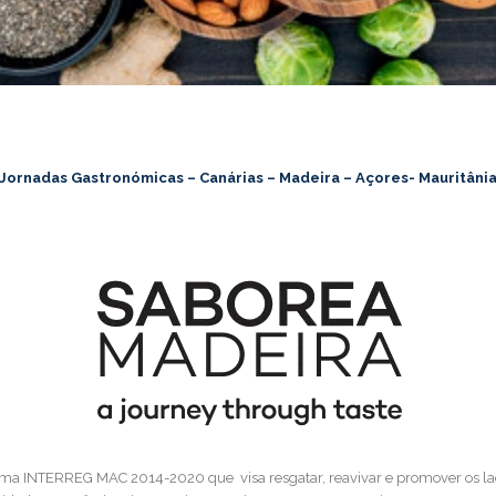
Jornadas Gastronómicas – Canárias – Madeira – Açores- Mauritâni
ma INTERREG MAC 2014-2020 que visa resgatar, reavivar e promover os laço