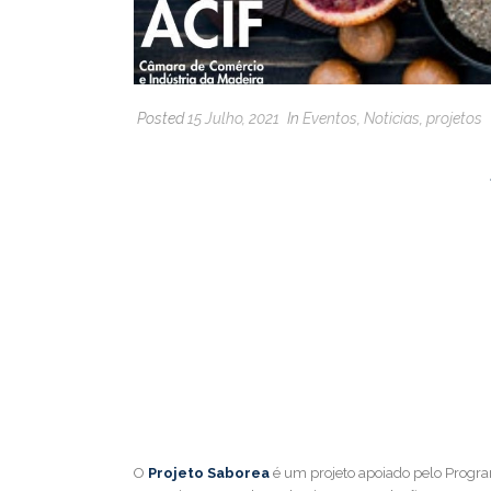
Posted
15 Julho, 2021
In
Eventos
,
Noticias
,
projetos
O
Projeto Saborea
é um projeto apoiado pelo Progra