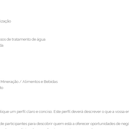
nização
cessos de tratamento de água
da
 / Mineração / Alimentos e Bebidas
to
ique um perfil claro e conciso. Este perfil deverá descrever o que a vossa 
a de participantes para descobrir quem está a oferecer oportunidades de neg