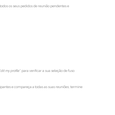
ar todos os seus pedidos de reunião pendentes e
Edit my profile
” para verificar a sua seleção de fuso
cipantes e compareça a todas as suas reuniões; termine