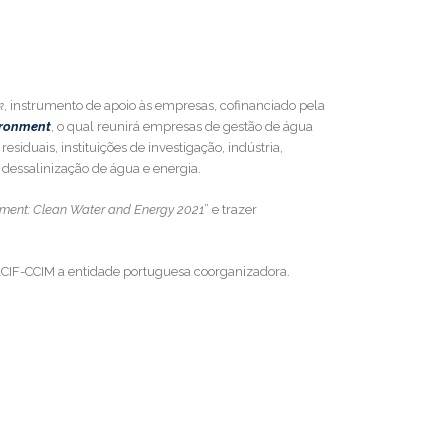
k
, instrumento de apoio às empresas, cofinanciado pela
ironment
, o qual reunirá empresas de gestão de água
iduais, instituições de investigação, indústria,
dessalinização de água e energia.
onment: Clean Water and Energy 2021
” e trazer
a ACIF-CCIM a entidade portuguesa coorganizadora.