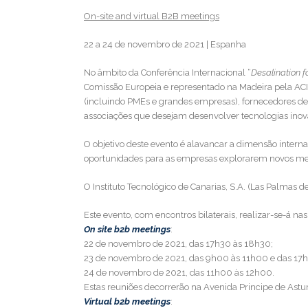
On-site and virtual B2B meetings
22 a 24 de novembro de 2021 | Espanha
No âmbito da Conferência Internacional “
Desalination f
Comissão Europeia e representado na Madeira pela ACI
(incluindo PMEs e grandes empresas), fornecedores de eq
associações que desejam desenvolver tecnologias inov
O objetivo deste evento é alavancar a dimensão interna
oportunidades para as empresas explorarem novos mer
O Instituto Tecnológico de Canarias, S.A. (Las Palmas 
Este evento, com encontros bilaterais, realizar-se-á nas
On site b2b meetings
:
22 de novembro de 2021, das 17h30 às 18h30;
23 de novembro de 2021, das 9h00 às 11h00 e das 17
24 de novembro de 2021, das 11h00 às 12h00.
Estas reuniões decorrerão na Avenida Principe de Astur
Virtual b2b meetings
: