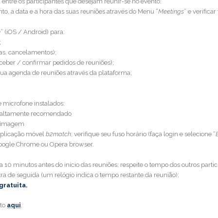
, entre os participantes que desejam reunir-se no evento;
o, a data e a hora das suas reuniões através do Menu “
Meetings
” e verific
h
” (iOS / Android) para:
;
vas, cancelamentos);
receber / confirmar pedidos de reuniões);
 sua agenda de reuniões através da plataforma;
microfone instalados:
s é altamente recomendado
a imagem
aplicação móvel
b2match
; verifique seu fuso horário (faça login e selecione “
o Google Chrome ou Opera browser.
10 minutos antes do início das reuniões; respeite o tempo dos outros parti
ra de seguida (um relógio indica o tempo restante da reunião);
gratuita.
nto
aqui
.