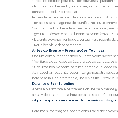
• Troca de pedidos para reuniões através da plataforma
• Pouco antes do evento, poderá ver, a qualquer moment
considerar aceitar ou recusar.
Poderá fazer o download da aplicação móvel “
b2matc
* ter acesso à sua agenda de reuniões no seu telemóvel
* ser informado sobre alterações de última hora (reser
* gerir reuniões adicionais durante o evento (enviar / 
• Durante o evento, verifique a versão mais recente da
• Reuniões via Videochamadas:
Antes do Evento – Preparações Técnicas
Use um computador desktop ou laptop com webcam e 
* Verifique a qualidade do áudio, o uso de auriculare
* Use uma boa webcam para melhorar a qualidade d
As videochamadas não podem ser geridas através da 
horário atual); de preferência, use o Mozilla Firefox, 
Durante o Evento online
Aceda à plataforma e permaneça online pelo menos 5 a 
a sua videochamada na hora certa, pois poderão ter out
•
A participação neste evento de
matchmaking
é 
Para mais informações, poderá consultar o site do eve