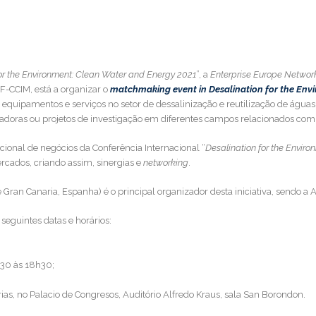
or the Environment: Clean Water and Energy 2021
”, a
Enterprise Europe Networ
F-CCIM, está a organizar o
matchmaking event in Desalination for the Env
uipamentos e serviços no setor de dessalinização e reutilização de águas res
adoras ou projetos de investigação em diferentes campos relacionados com 
cional de negócios da Conferência Internacional “
Desalination for the Envir
cados, criando assim, sinergias e
networking
.
de Gran Canaria, Espanha) é o principal organizador desta iniciativa, sendo 
 seguintes datas e horários:
h30 às 18h30;
ias, no Palacio de Congresos, Auditório Alfredo Kraus, sala San Borondon.