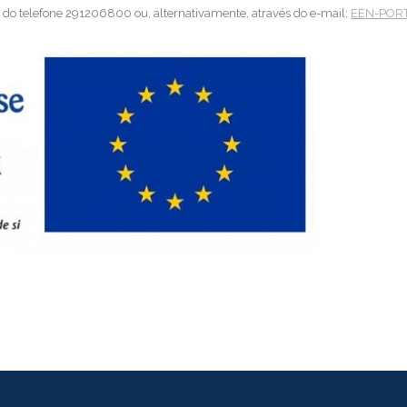
s do telefone 291206800 ou, alternativamente, através do e-mail:
EEN-PORT