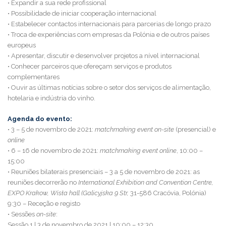
• Expandir a sua rede profissional
• Possibilidade de iniciar cooperação internacional
• Estabelecer contactos internacionais para parcerias de longo prazo
• Troca de experiências com empresas da Polónia e de outros países
europeus
• Apresentar, discutir e desenvolver projetos a nível internacional
• Conhecer parceiros que ofereçam serviços e produtos
complementares
• Ouvir as últimas notícias sobre o setor dos serviços de alimentação,
hotelaria e indústria do vinho.
Agenda do evento:
• 3 – 5 de novembro de 2021:
matchmaking event
on-site
(presencial) e
online
• 6 – 16 de novembro de 2021:
matchmaking event online
, 10:00 –
15:00
• Reuniões bilaterais presenciais – 3 a 5 de novembro de 2021: as
reuniões decorrerão no
International Exhibition and Convention Centre,
EXPO Krakow, Wisła hall (Galicyjska 9 Str,
31-586 Cracóvia, Polónia)
9:30 – Receção e registo
• Sessões
on-site
:
Sessão 1 | 3 de novembro de 2021 | 10:00 – 12:30