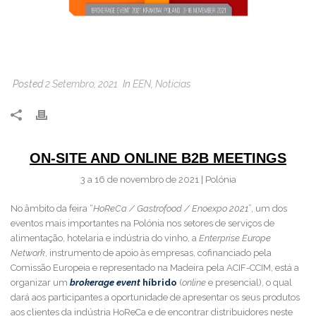
Posted
2 Setembro, 2021
In
EEN
,
Noticias
ON-SITE AND ONLINE B2B MEETINGS
3 a 16 de novembro de 2021 | Polónia
No âmbito da feira “
HoReCa / Gastrofood / Enoexpo 2021
”, um dos
eventos mais importantes na Polónia nos setores de serviços de
alimentação, hotelaria e indústria do vinho, a
Enterprise Europe
Network
, instrumento de apoio às empresas, cofinanciado pela
Comissão Europeia e representado na Madeira pela ACIF-CCIM, está a
organizar um
brokerage event
híbrido
(
online
e presencial), o qual
dará aos participantes a oportunidade de apresentar os seus produtos
aos clientes da indústria HoReCa e de encontrar distribuidores neste