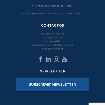
Livro de Reclamações Eletrónico
Política de Privacidade e de Segurança de Dados
CONTACTOS
Rua dos Aranhas, 26
9000-044 Funchal
+351 291 206 800
(chamada para a rede fixa nacional)
geral@acif-ccim.pt
NEWSLETTER
SUBSCREVER NEWSLETTER