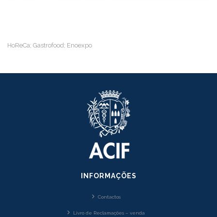
HoReCa; Gastrofood; Enoexpo
INFORMAÇÕES
Contactos
Livro de Reclamações – venda