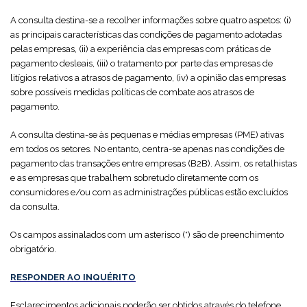
A consulta destina-se a recolher informações sobre quatro aspetos: (i)
as principais características das condições de pagamento adotadas
pelas empresas, (ii) a experiência das empresas com práticas de
pagamento desleais, (iii) o tratamento por parte das empresas de
litígios relativos a atrasos de pagamento, (iv) a opinião das empresas
sobre possíveis medidas políticas de combate aos atrasos de
pagamento.
A consulta destina-se às pequenas e médias empresas (PME) ativas
em todos os setores. No entanto, centra-se apenas nas condições de
pagamento das transações entre empresas (B2B). Assim, os retalhistas
e as empresas que trabalhem sobretudo diretamente com os
consumidores e/ou com as administrações públicas estão excluídos
da consulta.
Os campos assinalados com um asterisco (*) são de preenchimento
obrigatório.
RESPONDER AO INQUÉRITO
Esclarecimentos adicionais poderão ser obtidos através do telefone