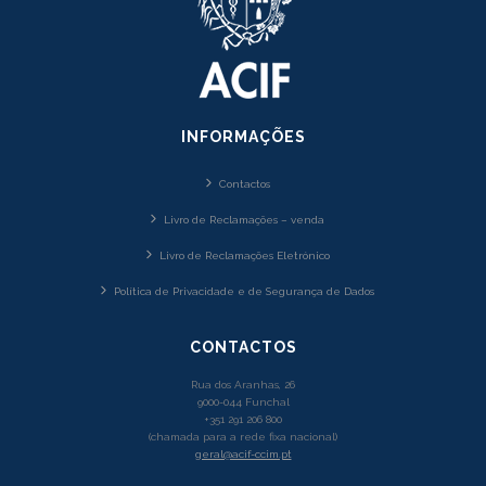
INFORMAÇÕES
Contactos
Livro de Reclamações – venda
Livro de Reclamações Eletrónico
Política de Privacidade e de Segurança de Dados
CONTACTOS
Rua dos Aranhas, 26
9000-044 Funchal
+351 291 206 800
(chamada para a rede fixa nacional)
geral@acif-ccim.pt