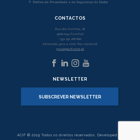
Política de Privacidade e de Segurança de Dados
CONTACTOS
Rua dos Aranhas, 26
9000-044 Funchal
+351 291 206 800
(chamada para a rede fixa nacional)
geral@acif-ccim.pt
NEWSLETTER
SUBSCREVER NEWSLETTER
ACIF © 2019 Todos os direitos reservados. Developed by