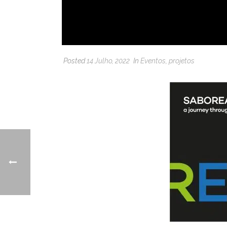
Posted
14 Julho, 2022
In
Eventos
,
projetos