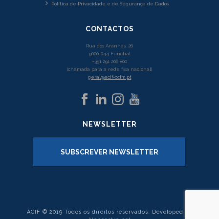
Política de Privacidade e de Segurança de Dados
CONTACTOS
Rua dos Aranhas, 26
9000-044 Funchal
+351 291 206 800
(chamada para a rede fixa nacional)
geral@acif-ccim.pt
NEWSLETTER
SUBSCREVER NEWSLETTER
ACIF © 2019 Todos os direitos reservados. Developed by