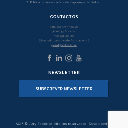
Política de Privacidade e de Segurança de Dados
CONTACTOS
Rua dos Aranhas, 26
9000-044 Funchal
+351 291 206 800
(chamada para a rede fixa nacional)
geral@acif-ccim.pt
NEWSLETTER
SUBSCREVER NEWSLETTER
ACIF © 2019 Todos os direitos reservados. Developed by