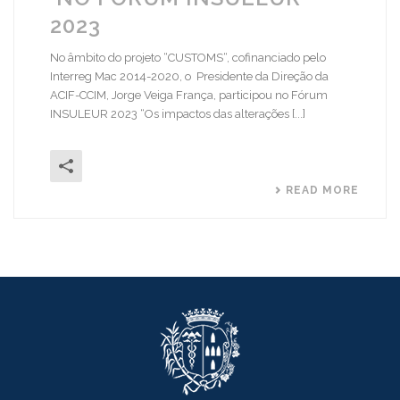
2023
No âmbito do projeto “CUSTOMS“, cofinanciado pelo
Interreg Mac 2014-2020, o Presidente da Direção da
ACIF-CCIM, Jorge Veiga França, participou no Fórum
INSULEUR 2023 “Os impactos das alterações [...]
READ MORE