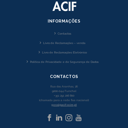
INFORMAÇÕES
Contactos
Livro de Reclamações – venda
Livro de Reclamações Eletrónico
Política de Privacidade e de Segurança de Dados
CONTACTOS
Rua dos Aranhas, 26
9000-044 Funchal
+351 291 206 800
(chamada para a rede fixa nacional)
geral@acif-ccim.pt