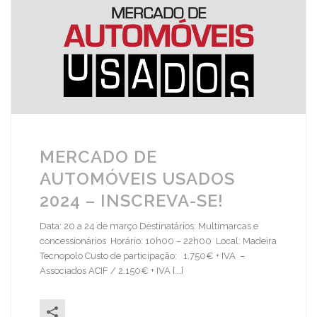
MERCADO DE
AUTOMÓVEIS USADOS
2024 – INSCREVA-SE!
Data: 20 a 24 de março Destinatários: Multimarcas e
concessionários Horário: 10h00 – 22h00 Local: Madeira
Tecnopolo Custo de participação: 1.750€ + IVA –
Associados ACIF / 2.150€ + IVA [...]