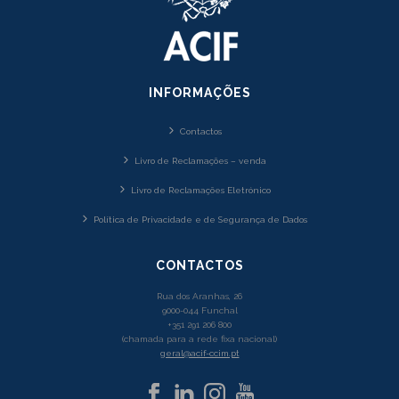
INFORMAÇÕES
Contactos
Livro de Reclamações – venda
Livro de Reclamações Eletrónico
Política de Privacidade e de Segurança de Dados
CONTACTOS
Rua dos Aranhas, 26
9000-044 Funchal
+351 291 206 800
(chamada para a rede fixa nacional)
geral@acif-ccim.pt