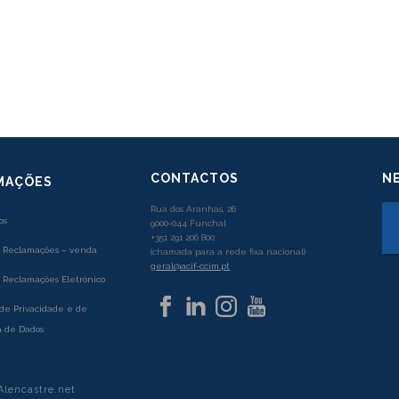
CONTACTOS
N
MAÇÕES
Rua dos Aranhas, 26
os
9000-044 Funchal
+351 291 206 800
e Reclamações – venda
(chamada para a rede fixa nacional)
geral@acif-ccim.pt
e Reclamações Eletrónico
 de Privacidade e de
 de Dados
Alencastre.net