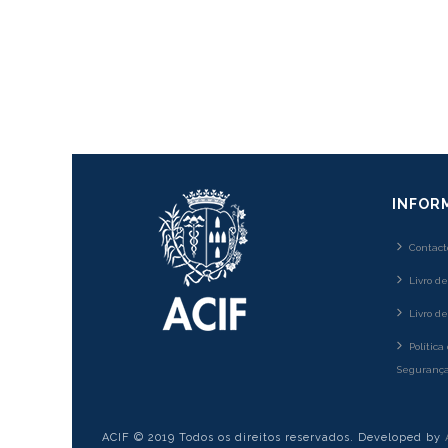
INFOR
Contact
Livro d
Livro d
Política
Segurança
ACIF © 2019 Todos os direitos reservados. Developed by