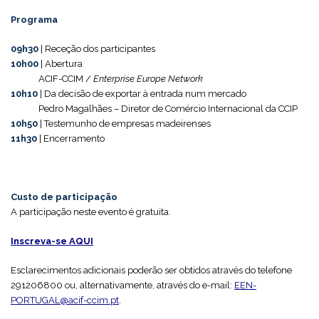
Programa
09h30
| Receção dos participantes
10h00
| Abertura
ACIF-CCIM /
Enterprise Europe Network
10h10
| Da decisão de exportar à entrada num mercado
Pedro Magalhães – Diretor de Comércio Internacional da CCIP
10h50
| Testemunho de empresas madeirenses
11h30
| Encerramento
Custo de participação
A participação neste evento é gratuita.
Inscreva-se AQUI
Esclarecimentos adicionais poderão ser obtidos através do telefone
291206800 ou, alternativamente, através do e-mail:
EEN-
PORTUGAL@acif-ccim.pt
.