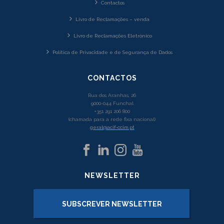
Contactos
Livro de Reclamações – venda
Livro de Reclamações Eletrónico
Política de Privacidade e de Segurança de Dados
CONTACTOS
Rua dos Aranhas, 26
9000-044 Funchal
+351 291 206 800
(chamada para a rede fixa nacional)
geral@acif-ccim.pt
NEWSLETTER
SUBSCREVER NEWSLETTER