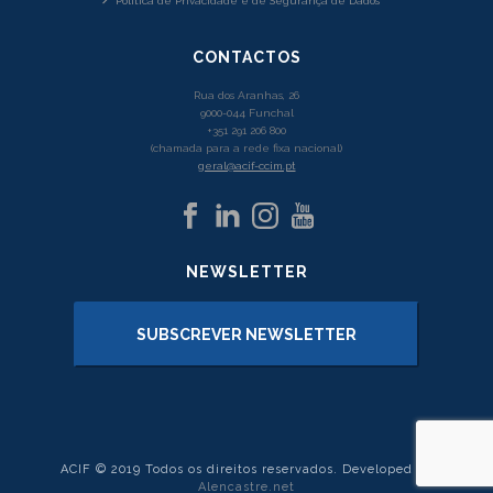
Política de Privacidade e de Segurança de Dados
CONTACTOS
Rua dos Aranhas, 26
9000-044 Funchal
+351 291 206 800
(chamada para a rede fixa nacional)
geral@acif-ccim.pt
NEWSLETTER
SUBSCREVER NEWSLETTER
ACIF © 2019 Todos os direitos reservados. Developed by
Alencastre.net