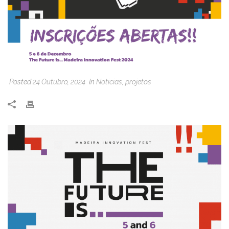
Posted
24 Outubro, 2024
In
Noticias
,
projetos