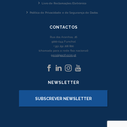
Livro de Reclamações Eletrónico
Política de Privacidade e de Segurança de Dados
CONTACTOS
Rua dos Aranhas, 26
9000-044 Funchal
+351 291 206 800
(chamada para a rede fixa nacional)
geral@acif-ccim.pt
NEWSLETTER
SUBSCREVER NEWSLETTER