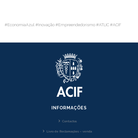
#EconomiaAzul #Inovação #Empreendedorismo #ATLIC #ACIF
INFORMAÇÕES
Contactos
Livro de Reclamações – venda