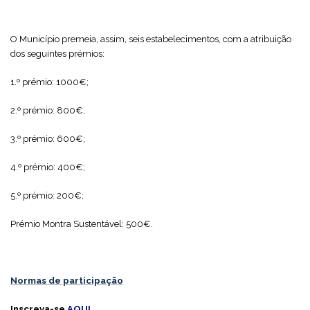
O Município premeia, assim, seis estabelecimentos, com a atribuição
dos seguintes prémios:
1.º prémio: 1000€;
2.º prémio: 800€;
3.º prémio: 600€;
4.º prémio: 400€;
5.º prémio: 200€;
Prémio Montra Sustentável: 500€.
Normas de participação
Inscreva-se
AQUI