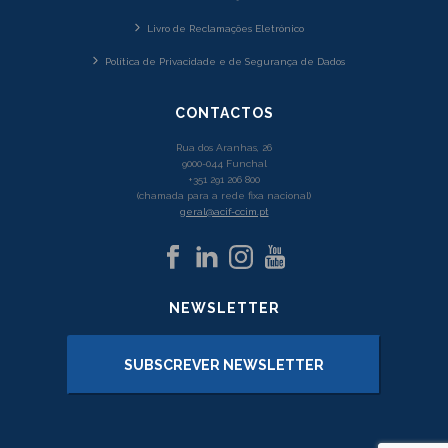
Livro de Reclamações Eletrónico
Política de Privacidade e de Segurança de Dados
CONTACTOS
Rua dos Aranhas, 26
9000-044 Funchal
+351 291 206 800
(chamada para a rede fixa nacional)
geral@acif-ccim.pt
NEWSLETTER
SUBSCREVER NEWSLETTER