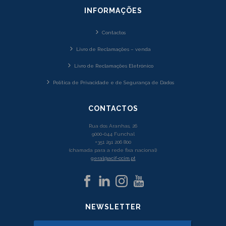
INFORMAÇÕES
Contactos
Livro de Reclamações – venda
Livro de Reclamações Eletrónico
Política de Privacidade e de Segurança de Dados
CONTACTOS
Rua dos Aranhas, 26
9000-044 Funchal
+351 291 206 800
(chamada para a rede fixa nacional)
geral@acif-ccim.pt
NEWSLETTER