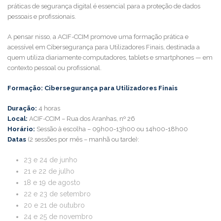
práticas de segurança digital é essencial para a proteção de dados
pessoais e profissionais.
A pensar nisso, a ACIF-CCIM promove uma formação prática e
acessível em Cibersegurança para Utilizadores Finais, destinada a
quem utiliza diariamente computadores, tablets e smartphones — em
contexto pessoal ou profissional.
Formação: Cibersegurança para Utilizadores Finais
Duração:
4 horas
Local:
ACIF-CCIM – Rua dos Aranhas, nº 26
Horário:
Sessão à escolha – 09h00-13h00 ou 14h00-18h00
Datas
(2 sessões por mês – manhã ou tarde):
23 e 24 de junho
21 e 22 de julho
18 e 19 de agosto
22 e 23 de setembro
20 e 21 de outubro
24 e 25 de novembro