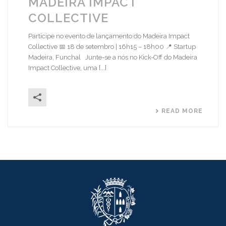
MADEIRA IMPACT
COLLECTIVE
Participe no evento de lançamento do Madeira Impact
Collective 📅 18 de setembro | 16h15 – 18h00 📍 Startup
Madeira, Funchal Junte-se a nós no Kick-Off do Madeira
Impact Collective, uma [...]
READ MORE