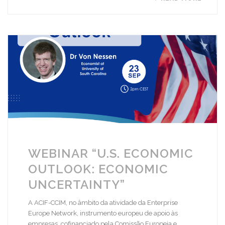
WEBINAR “U.S. ECONOMIC
OUTLOOK: ECONOMIC
UNCERTAINTY”
A ACIF-CCIM, no âmbito da atividade da Enterprise
Europe Network, instrumento europeu de apoio às
empresas, cofinanciado pela Comissão Europeia e