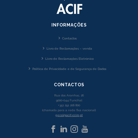
INFORMAÇÕES
Contactos
Livro de Reclamações – venda
Livro de Reclamações Eletrónico
Política de Privacidade e de Segurança de Dados
CONTACTOS
Rua dos Aranhas, 26
9000-044 Funchal
+351 291 206 800
(chamada para a rede fixa nacional)
geral@acif-ccim.pt