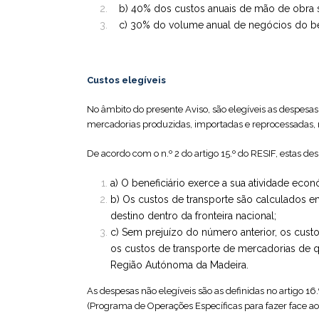
b) 40% dos custos anuais de mão de obra su
c) 30% do volume anual de negócios do bene
Custos elegíveis
No âmbito do presente Aviso, são elegíveis as despesas
mercadorias produzidas, importadas e reprocessadas,
De acordo com o n.º 2 do artigo 15.º do RESIF, estas des
a) O beneficiário exerce a sua atividade ec
b) Os custos de transporte são calculados 
destino dentro da fronteira nacional;
c) Sem prejuízo do número anterior, os cus
os custos de transporte de mercadorias de qu
Região Autónoma da Madeira.
As despesas não elegíveis são as definidas no artigo 1
(Programa de Operações Específicas para fazer face ao