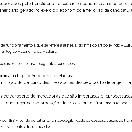
portados pelo beneficiário no exercício económico anterior ao da c
ficiário gerado no exercício económico anterior ao da candidatura
 de funcionamento a que se refere a alínea a) do n.º 1 do artigo 15.º do RES
 na Região Autónoma da Madeira.
pesas estão sujeitas às seguintes condições:
onómica na Região Autónoma da Madeira;
em função do percurso das mercadorias desde o ponto de origem na
tos de transporte de mercadorias que são importadas e reprocessad
alquer lugar da sua produção, dentro ou fora da fronteira nacional,
6.º do RESIF, sendo de salientar a não elegibilidade da despesa custos de t
 Afastamento e Insularidade).