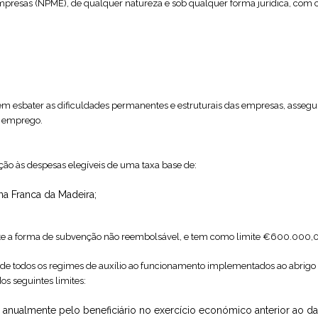
presas (NPME), de qualquer natureza e sob qualquer forma jurídica, com 
sem esbater as dificuldades permanentes e estruturais das empresas, asseg
de emprego.
ação às despesas elegíveis de uma taxa base de:
a Franca da Madeira;
veste a forma de subvenção não reembolsável, e tem como limite €600.000,
tulo de todos os regimes de auxílio ao funcionamento implementados ao abrig
os seguintes limites:
nualmente pelo beneficiário no exercício económico anterior ao da