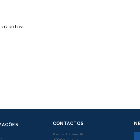
às 17:00 horas.
CONTACTOS
N
MAÇÕES
Rua dos Aranhas, 26
os
9000-044 Funchal