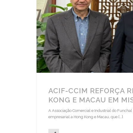
ACIF-CCIM REFORÇA 
KONG E MACAU EM MI
A Associação Comercial e Industrial do Funchal 
empresarial a Hong Kong e Macau, que [...]