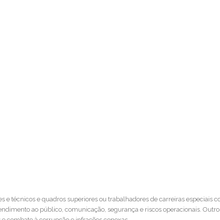
tes e técnicos e quadros superiores ou trabalhadores de carreiras especiais c
tendimento ao público, comunicação, segurança e riscos operacionais. Outr
s e combate à corrupção e infrações conexas.