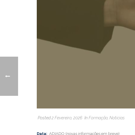
Posted
2 Fevereiro, 2026
In
Formação
,
Noticias
Data:
ADIADO (novas informações em breve)