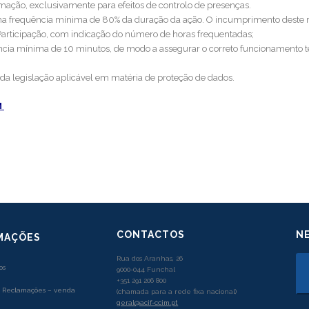
rmação, exclusivamente para efeitos de controlo de presenças.
uma frequência mínima de 80% da duração da ação. O incumprimento deste re
articipação, com indicação do número de horas frequentadas;
cia mínima de 10 minutos, de modo a assegurar o correto funcionamento 
da legislação aplicável em matéria de proteção de dados.
M
CONTACTOS
N
MAÇÕES
Rua dos Aranhas, 26
os
9000-044 Funchal
+351 291 206 800
e Reclamações – venda
(chamada para a rede fixa nacional)
geral@acif-ccim.pt