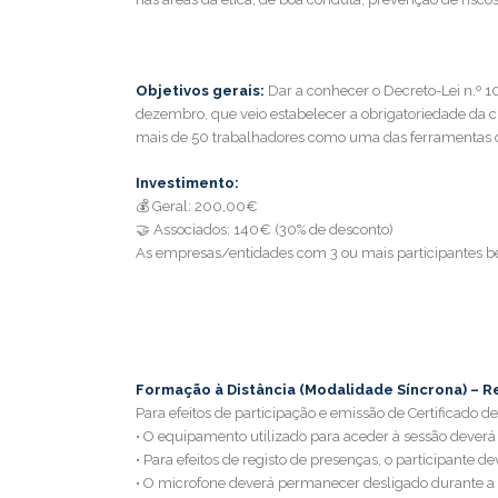
Objetivos gerais:
Dar a conhecer o Decreto-Lei n.º 
dezembro, que veio estabelecer a obrigatoriedade da 
mais de 50 trabalhadores como uma das ferramentas 
Investimento:
💰 Geral: 200,00€
🤝 Associados: 140€ (30% de desconto)
As empresas/entidades com 3 ou mais participantes be
Formação à Distância (Modalidade Síncrona) – R
Para efeitos de participação e emissão de Certificado 
• O equipamento utilizado para aceder à sessão deverá
• Para efeitos de registo de presenças, o participante 
• O microfone deverá permanecer desligado durante a 