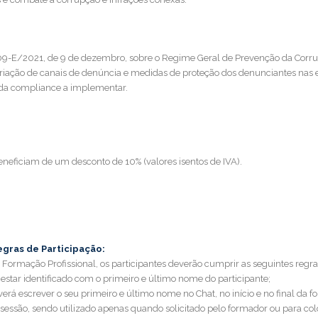
109-E/2021, de 9 de dezembro, sobre o Regime Geral de Prevenção da Corrup
criação de canais de denúncia e medidas de proteção dos denunciantes nas
da compliance a implementar.
neficiam de um desconto de 10% (valores isentos de IVA).
egras de Participação:
de Formação Profissional, os participantes deverão cumprir as seguintes reg
 estar identificado com o primeiro e último nome do participante;
deverá escrever o seu primeiro e último nome no Chat, no início e no final da
sessão, sendo utilizado apenas quando solicitado pelo formador ou para c