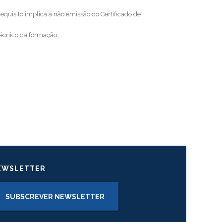
quisito implica a não emissão do Certificado de
técnico da formação.
EWSLETTER
SUBSCREVER NEWSLETTER