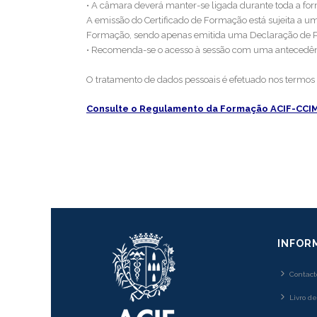
• A câmara deverá manter-se ligada durante toda a fo
A emissão do Certificado de Formação está sujeita a 
Formação, sendo apenas emitida uma Declaração de P
• Recomenda-se o acesso à sessão com uma antecedên
O tratamento de dados pessoais é efetuado nos termos 
Consulte o Regulamento da Formação ACIF-CCI
INFOR
Contact
Livro d