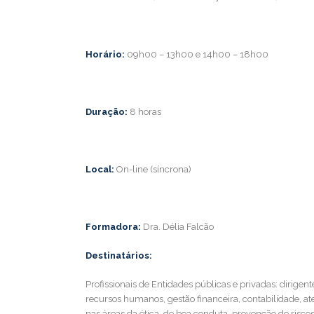
Horário:
09h00 – 13h00 e 14h00 – 18h00
Duração:
8 horas
Local:
On-line (síncrona)
Formadora:
Dra. Délia Falcão
Destinatários:
Profissionais de Entidades públicas e privadas: dirigen
recursos humanos, gestão financeira, contabilidade, a
nas áreas da ética, de boa conduta, prevenção de risco