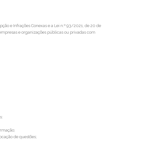
ção e Infrações Conexas e a Lei n.º 93/2021, de 20 de
 empresas e organizações públicas ou privadas com
ras:
 formação;
olocação de questões;