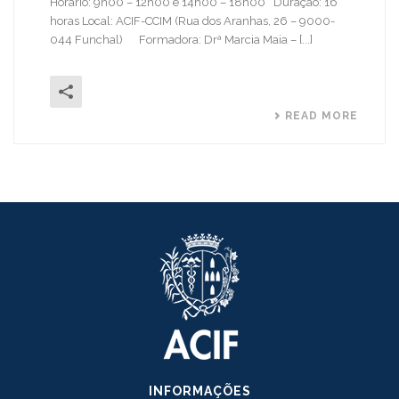
Horário: 9h00 – 12h00 e 14h00 – 18h00 Duração: 16
horas Local: ACIF-CCIM (Rua dos Aranhas, 26 – 9000-
044 Funchal) Formadora: Drª Marcia Maia – [...]
READ MORE
INFORMAÇÕES