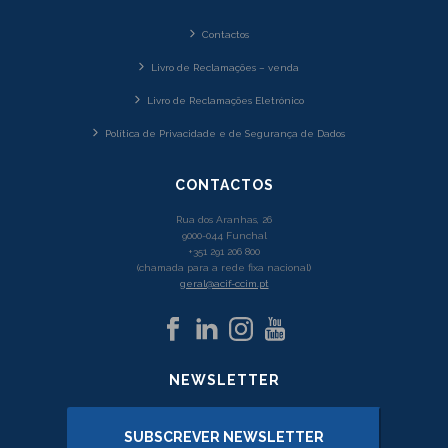
Contactos
Livro de Reclamações – venda
Livro de Reclamações Eletrónico
Política de Privacidade e de Segurança de Dados
CONTACTOS
Rua dos Aranhas, 26
9000-044 Funchal
+351 291 206 800
(chamada para a rede fixa nacional)
geral@acif-ccim.pt
NEWSLETTER
SUBSCREVER NEWSLETTER