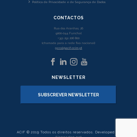
Política de Privacidade e de Segurança de Dados
CONTACTOS
Rua dos Aranhas, 26
9000-044 Funchal
+351 291 206 800
(chamada para a rede fixa nacional)
geral@acif-ccim.pt
NEWSLETTER
SUBSCREVER NEWSLETTER
ACIF © 2019 Todos os direitos reservados. Developed by