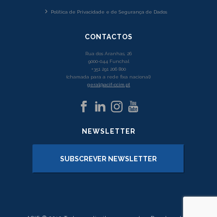
Política de Privacidade e de Segurança de Dados
CONTACTOS
Rua dos Aranhas, 26
9000-044 Funchal
+351 291 206 800
(chamada para a rede fixa nacional)
geral@acif-ccim.pt
NEWSLETTER
SUBSCREVER NEWSLETTER