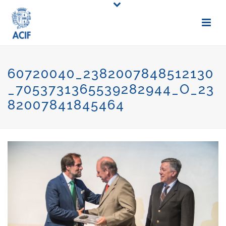
60720040_2382007848512130
_7053731365539282944_O_23
82007841845464