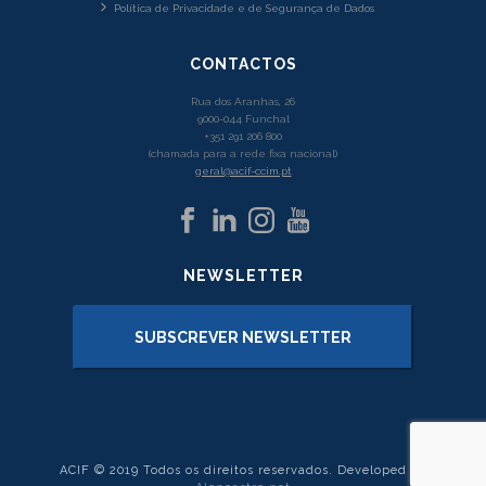
Política de Privacidade e de Segurança de Dados
CONTACTOS
Rua dos Aranhas, 26
9000-044 Funchal
+351 291 206 800
(chamada para a rede fixa nacional)
geral@acif-ccim.pt
NEWSLETTER
SUBSCREVER NEWSLETTER
ACIF © 2019 Todos os direitos reservados. Developed by