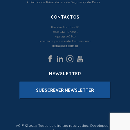
Política de Privacidade e de Segurança de Dados
CONTACTOS
Rua dos Aranhas, 26
9000-044 Funchal
+351 291 206 800
(chamada para a rede fixa nacional)
geral@acif-ccim.pt
NEWSLETTER
SUBSCREVER NEWSLETTER
ACIF © 2019 Todos os direitos reservados. Developed by