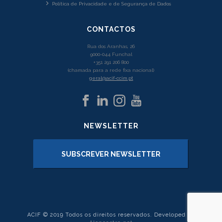
Política de Privacidade e de Segurança de Dados
CONTACTOS
Rua dos Aranhas, 26
9000-044 Funchal
+351 291 206 800
(chamada para a rede fixa nacional)
geral@acif-ccim.pt
NEWSLETTER
SUBSCREVER NEWSLETTER
ACIF © 2019 Todos os direitos reservados. Developed by