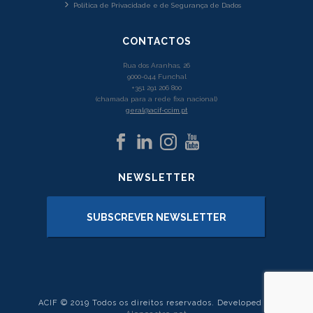
Política de Privacidade e de Segurança de Dados
CONTACTOS
Rua dos Aranhas, 26
9000-044 Funchal
+351 291 206 800
(chamada para a rede fixa nacional)
geral@acif-ccim.pt
NEWSLETTER
SUBSCREVER NEWSLETTER
ACIF © 2019 Todos os direitos reservados. Developed by