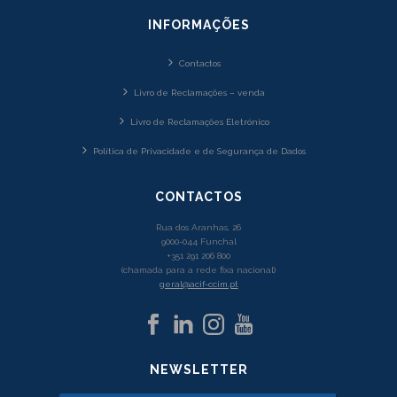
INFORMAÇÕES
Contactos
Livro de Reclamações – venda
Livro de Reclamações Eletrónico
Política de Privacidade e de Segurança de Dados
CONTACTOS
Rua dos Aranhas, 26
9000-044 Funchal
+351 291 206 800
(chamada para a rede fixa nacional)
geral@acif-ccim.pt
NEWSLETTER