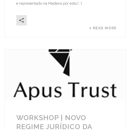
e representado na Madeira por esta [...]
READ MORE
WORKSHOP | NOVO
REGIME JURÍDICO DA