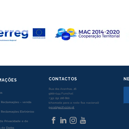
CONTACTOS
N
MAÇÕES
Rua dos Aranhas, 26
os
9000-044 Funchal
+351 291 206 800
e Reclamações – venda
(chamada para a rede fixa nacional)
geral@acif-ccim.pt
e Reclamações Eletrónico
 de Privacidade e de
 de Dados