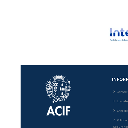
INFOR
Contact
Livro d
Livro d
Política
Segurança