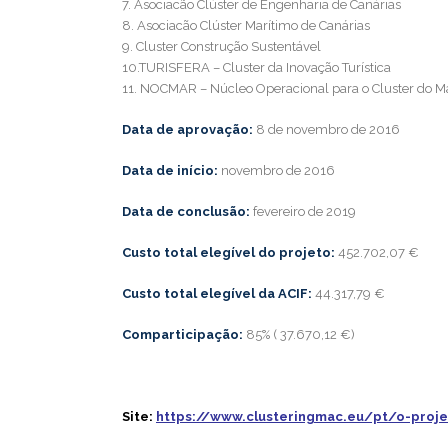
7. Asociacão Clúster de Engenharia de Canárias
8. Asociacão Clúster Marítimo de Canárias
9. Cluster Construção Sustentável
10.TURISFERA – Cluster da Inovação Turística
11. NOCMAR – Núcleo Operacional para o Cluster do M
Data de aprovação:
8 de novembro de 2016
Data de início:
novembro de 2016
Data de conclusão:
fevereiro de 2019
Custo total elegível do projeto:
452.702,07 €
Custo total elegível da ACIF:
44.317,79 €
Comparticipação:
85% ( 37.670,12 €)
Site:
https://www.clusteringmac.eu/pt/o-proj