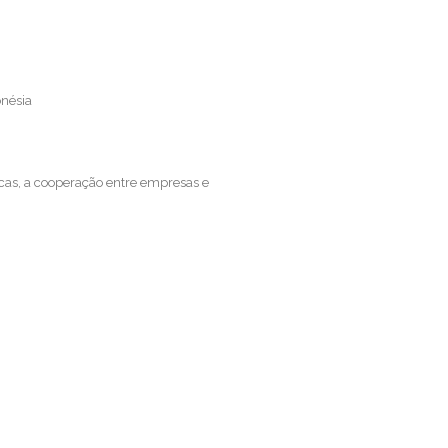
onésia
icas, a cooperação entre empresas e