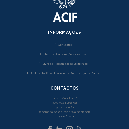
INFORMAÇÕES
Contactos
Livro de Reclamações – venda
Livro de Reclamações Eletrónico
Política de Privacidade e de Segurança de Dados
CONTACTOS
Rua dos Aranhas, 26
9000-044 Funchal
+351 291 206 800
(chamada para a rede fixa nacional)
geral@acif-ccim.pt