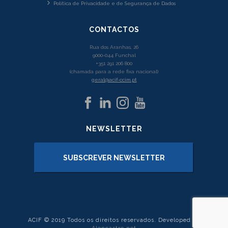
Política de Privacidade e de Segurança de Dados
CONTACTOS
Rua dos Aranhas, 26
9000-044 Funchal
+351 291 206 800
(chamada para a rede fixa nacional)
geral@acif-ccim.pt
NEWSLETTER
SUBSCREVER NEWSLETTER
ACIF © 2019 Todos os direitos reservados. Developed by