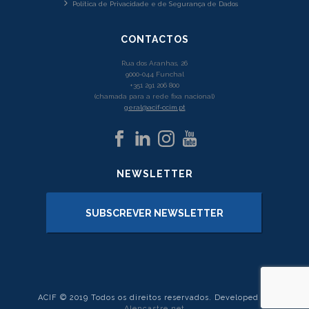
Política de Privacidade e de Segurança de Dados
CONTACTOS
Rua dos Aranhas, 26
9000-044 Funchal
+351 291 206 800
(chamada para a rede fixa nacional)
geral@acif-ccim.pt
NEWSLETTER
SUBSCREVER NEWSLETTER
ACIF © 2019 Todos os direitos reservados. Developed by
Alencastre.net