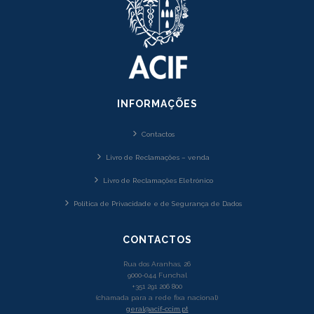
INFORMAÇÕES
Contactos
Livro de Reclamações – venda
Livro de Reclamações Eletrónico
Política de Privacidade e de Segurança de Dados
CONTACTOS
Rua dos Aranhas, 26
9000-044 Funchal
+351 291 206 800
(chamada para a rede fixa nacional)
geral@acif-ccim.pt