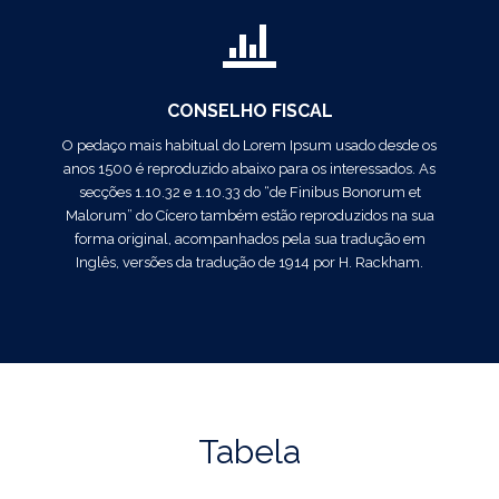
CONSELHO FISCAL
O pedaço mais habitual do Lorem Ipsum usado desde os
anos 1500 é reproduzido abaixo para os interessados. As
secções 1.10.32 e 1.10.33 do “de Finibus Bonorum et
Malorum” do Cícero também estão reproduzidos na sua
forma original, acompanhados pela sua tradução em
Inglês, versões da tradução de 1914 por H. Rackham.
Tabela