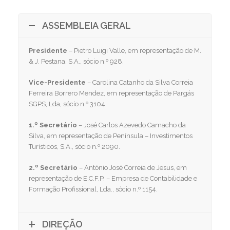
ASSEMBLEIA GERAL
Presidente
– Pietro Luigi Valle, em representação de M.
& J. Pestana, S.A., sócio n.º 928.
Vice-Presidente
– Carolina Catanho da Silva Correia
Ferreira Borrero Mendez, em representação de Pargás
SGPS, Lda, sócio n.º 3104.
1.º Secretário
– José Carlos Azevedo Camacho da
Silva, em representação de Península – Investimentos
Turísticos, S.A., sócio n.º 2090.
2.º Secretário
– António José Correia de Jesus, em
representação de E.C.F.P. – Empresa de Contabilidade e
Formação Profissional, Lda., sócio n.º 1154.
DIREÇÃO