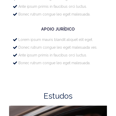
Ante ipsum primis in faucibus orci luctus.
Bonec rutrum congue leo eget malesuada.
APOIO JURÍDICO
Lorem ipsum mauris blandit aliquet elit eget.
Donec rutrum congue leo eget malesuada ves.
Ante ipsum primis in faucibus orci luctus.
Bonec rutrum congue leo eget malesuada.
Estudos