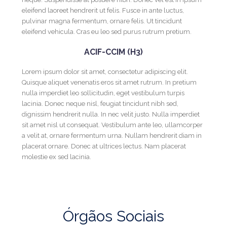
eleifend laoreet hendrerit ut felis. Fusce in ante luctus,
pulvinar magna fermentum, ornare felis. Ut tincidunt
eleifend vehicula. Cras eu leo sed purus rutrum pretium.
ACIF-CCIM (H3)
Lorem ipsum dolor sit amet, consectetur adipiscing elit.
Quisque aliquet venenatis eros sit amet rutrum. In pretium
nulla imperdiet leo sollicitudin, eget vestibulum turpis
lacinia. Donec neque nisl, feugiat tincidunt nibh sed,
dignissim hendrerit nulla. In nec velit justo. Nulla imperdiet
sit amet nisl ut consequat. Vestibulum ante leo, ullamcorper
a velit at, ornare fermentum urna. Nullam hendrerit diam in
placerat ornare. Donec at ultrices lectus. Nam placerat
molestie ex sed lacinia.
Órgãos Sociais