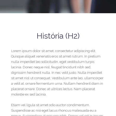
História (H2)
Lorem ipsum dolor sit amet, consectetur adipiscing elit.
Quisque aliquet venenatis eros sit amet rutrum. In pretium
nulla imperdiet leo sollicitudin, eget vestibulum turpis
lacinia. Donec neque nisl, feugiat tincidunt nibh sed,
dignissim hendrerit nulla. In nec velit justo. Nulla imperdiet
sit amet nisl ut consequat. Vestibulum ante leo, ullamcorper
a velit at, ornare fermentum urna. Nullam hendrerit diam in
placerat ornare. Donec at ultrices lectus. Nam placerat
molestie ex sed lacinia.
Etiam vel ligula sit amet odio auctor condimentum.
Suspendisse ac nisi eget lacus rhoncus malesuada eu a
neque. Suspendisse at posuere nibh. Donec vel est in ipsum