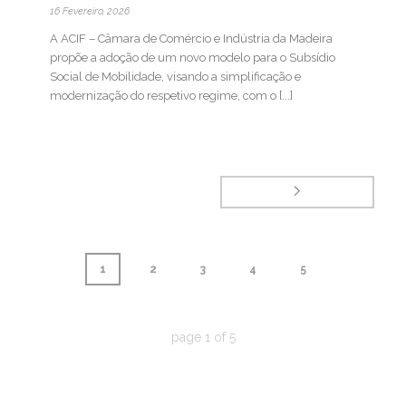
16 Fevereiro, 2026
A ACIF – Câmara de Comércio e Indústria da Madeira
propõe a adoção de um novo modelo para o Subsídio
Social de Mobilidade, visando a simplificação e
modernização do respetivo regime, com o [...]
1
2
3
4
5
page
1
of
5