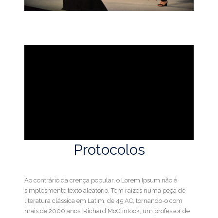
Protocolos
Ao contrário da crença popular, o Lorem Ipsum não é
simplesmente texto aleatório. Tem raízes numa peça de
literatura clássica em Latim, de 45 AC, tornando-o com
mais de 2000 anos. Richard McClintock, um professor de