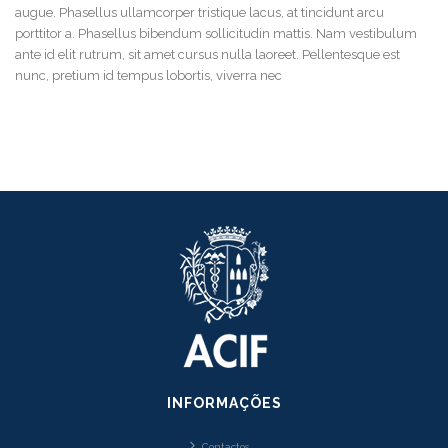
augue. Phasellus ullamcorper tristique lacus, at tincidunt arcu
porttitor a. Phasellus bibendum sollicitudin mattis. Nam vestibulum
ante id elit rutrum, sit amet cursus nulla laoreet. Pellentesque est
nunc, pretium id tempus lobortis, viverra nec
INFORMAÇÕES
Contactos