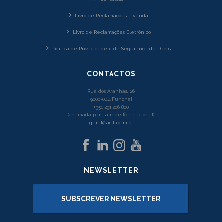
Livro de Reclamações – venda
Livro de Reclamações Eletrónico
Política de Privacidade e de Segurança de Dados
CONTACTOS
Rua dos Aranhas, 26
9000-044 Funchal
+351 291 206 800
(chamada para a rede fixa nacional)
geral@acif-ccim.pt
NEWSLETTER
SUBSCREVER NEWSLETTER