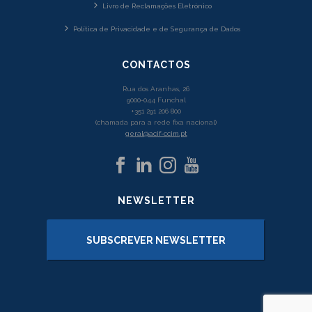
Livro de Reclamações Eletrónico
Política de Privacidade e de Segurança de Dados
CONTACTOS
Rua dos Aranhas, 26
9000-044 Funchal
+351 291 206 800
(chamada para a rede fixa nacional)
geral@acif-ccim.pt
NEWSLETTER
SUBSCREVER NEWSLETTER