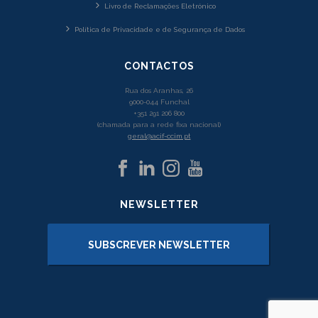
Livro de Reclamações Eletrónico
Política de Privacidade e de Segurança de Dados
CONTACTOS
Rua dos Aranhas, 26
9000-044 Funchal
+351 291 206 800
(chamada para a rede fixa nacional)
geral@acif-ccim.pt
NEWSLETTER
SUBSCREVER NEWSLETTER