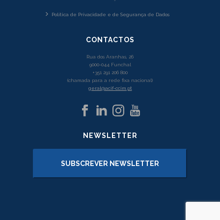
Política de Privacidade e de Segurança de Dados
CONTACTOS
Rua dos Aranhas, 26
9000-044 Funchal
+351 291 206 800
(chamada para a rede fixa nacional)
geral@acif-ccim.pt
NEWSLETTER
SUBSCREVER NEWSLETTER