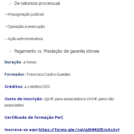
De natureza processual
– Impugnação judicial
– Oposição à execução
– Ação administrativa
Pagamento vs. Prestação de garantia idónea
Duração
:
4 horas
Formador:
Francisco Castro Guedes
Créditos:
4 créditos OCC
Custo de inscrição:
150€ para associados e 200€ para não
associados
Certificado de formação PwC
Inscreva-se aqui
https://forms.gle/zqUgSHMGfEJvAcAv7