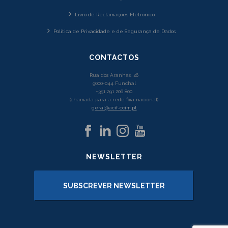
Livro de Reclamações Eletrónico
Política de Privacidade e de Segurança de Dados
CONTACTOS
Rua dos Aranhas, 26
9000-044 Funchal
+351 291 206 800
(chamada para a rede fixa nacional)
geral@acif-ccim.pt
NEWSLETTER
SUBSCREVER NEWSLETTER