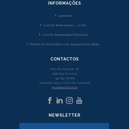
INFORMAÇÕES
Contactos
Livro de Reclamações – venda
Livro de Reclamações Eletrónico
Política de Privacidade e de Segurança de Dados
CONTACTOS
Rua dos Aranhas, 26
9000-044 Funchal
+351 291 206 800
(chamada para a rede fixa nacional)
geral@acif-ccim.pt
NEWSLETTER