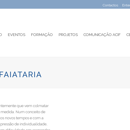
Contactos
Ente
O
EVENTOS
FORMAÇÃO
PROJETOS
COMUNICAÇÃO ACIF
C
FAIATARIA
centemente que vem colmatar
or medida. Num conceito de
 aos novos tempos e com a
pressão de individualidade,