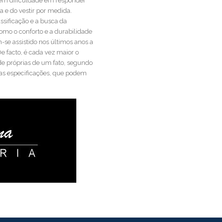
r tem dificuldade em responder
ia e do vestir por medida.
assificação e a busca da
como o conforto e a durabilidade
-se assistido nos últimos anos a
De facto, é cada vez maior o
de próprias de um fato, segundo
as especificações, que podem