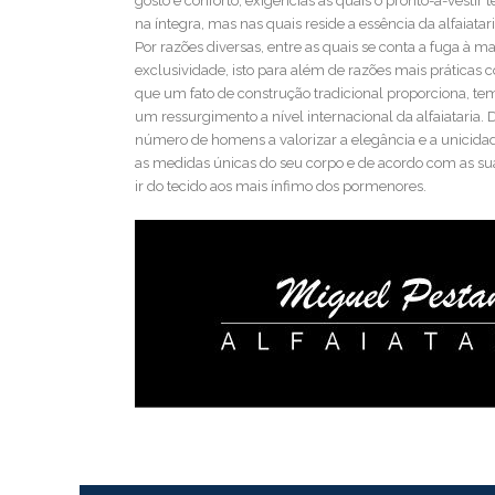
gosto e conforto, exigências às quais o pronto-a-vesti
na íntegra, mas nas quais reside a essência da alfaiatar
Por razões diversas, entre as quais se conta a fuga à m
exclusividade, isto para além de razões mais práticas 
que um fato de construção tradicional proporciona, tem
um ressurgimento a nível internacional da alfaiataria. 
número de homens a valorizar a elegância e a unicida
as medidas únicas do seu corpo e de acordo com as su
ir do tecido aos mais ínfimo dos pormenores.